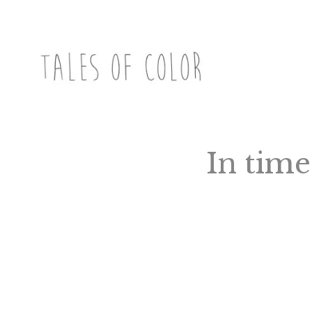
Skip
to
content
TALES OF COLOR
Art. Magic. Storytelling.
In time