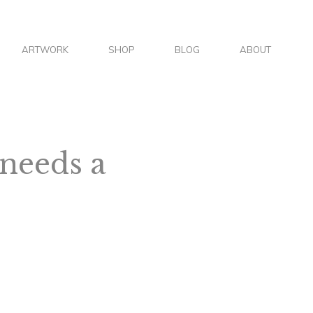
S
ARTWORK
SHOP
BLOG
ABOUT
E
A
 needs a
R
C
H